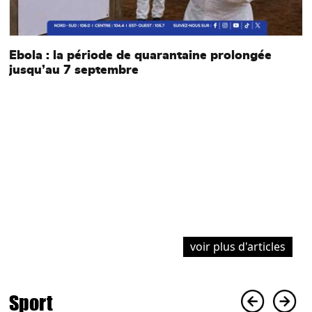
Ebola : la période de quarantaine prolongée
jusqu’au 7 septembre
e
À
l
l
voir plus d'articles
Sport