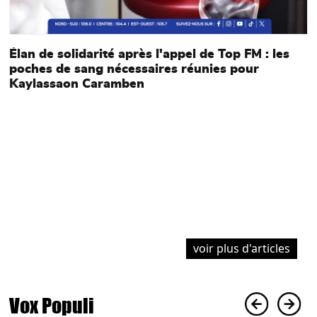
Élan de solidarité après l'appel de Top FM : les
poches de sang nécessaires réunies pour
Kaylassaon Caramben
a
P
B
l
voir plus d'articles
Vox Populi