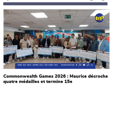
Main picture
M
Commonwealth Games 2026 : Maurice décroche
quatre médailles et termine 15e