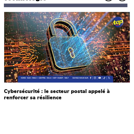
Main picture
M
Cybersécurité : le secteur postal appelé à
renforcer sa résilience