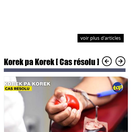
J
M
R
voir plus d'articles
Korek pa Korek [ Cas résolu ]
Main picture
M