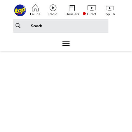
Aller au contenu principal
Top header menu
La une
Radio
Dossiers
Direct
Top TV