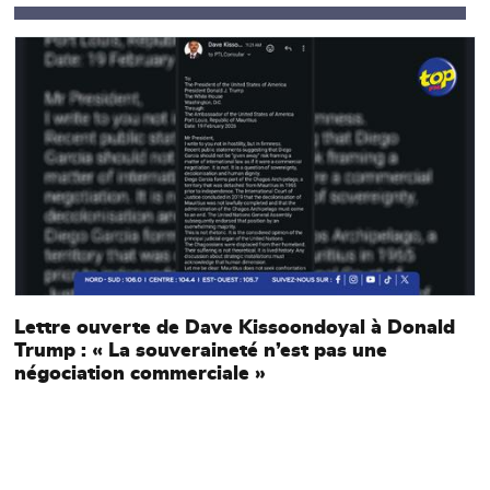
Main picture
M
Lettre ouverte de Dave Kissoondoyal à Donald
Trump : « La souveraineté n’est pas une
négociation commerciale »