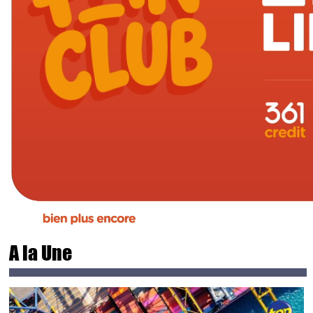
A la Une
Main picture