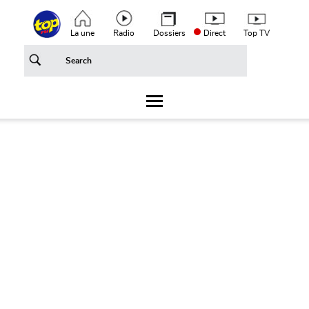
Aller au contenu principal
Top header menu
La une
Radio
Dossiers
Direct
Top TV