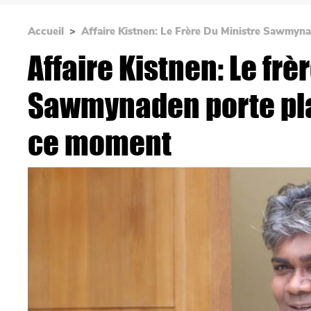
Accueil
Affaire Kistnen: Le Frère Du Ministre Sawmyn
Affaire Kistnen: Le frè
Sawmynaden porte pla
ce moment
Main picture