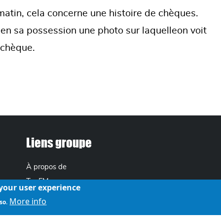
 matin, cela concerne une histoire de chèques.
en sa possession une photo sur laquelleon voit
 chèque.
Liens groupe
À propos de
TopFM
 your user experience
More info
so.