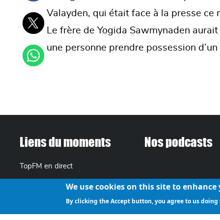
Valayden, qui était face à la presse ce
Le frère de Yogida Sawmynaden aurait 
une personne prendre possession d’un
FOOTER MENU
Liens du moments
Nos podcasts
TopFM en direct
We use cookies on this site to enhance
Liens Utiles
By clicking the Accept button, you agree to us doing 
Archives