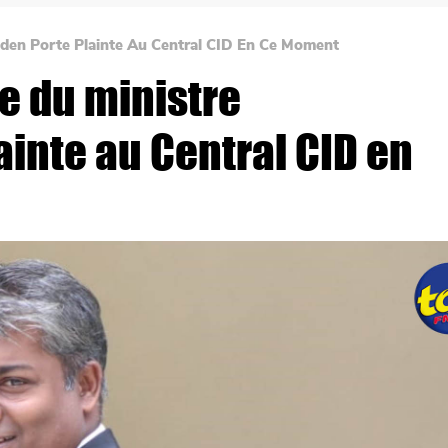
aden Porte Plainte Au Central CID En Ce Moment
re du ministre
inte au Central CID en