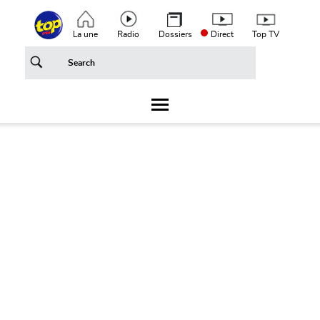
Aller au contenu principal
Top header menu
La une
Radio
Dossiers
Direct
Top TV