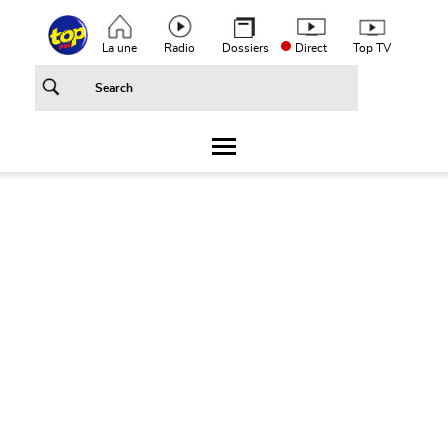
Aller au contenu principal
Top header menu
La une
Radio
Dossiers
Direct
Top TV