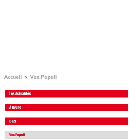
Accueil
Vox Populi
Les Actualités
À la Une
Buzz
Vox Populi