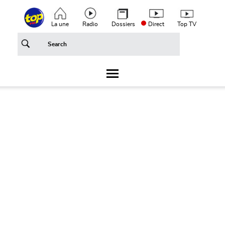
Aller au contenu principal
Top header menu
La une
Radio
Dossiers
Direct
Top TV