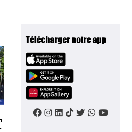
Télécharger notre app
Image
Image
Image
n