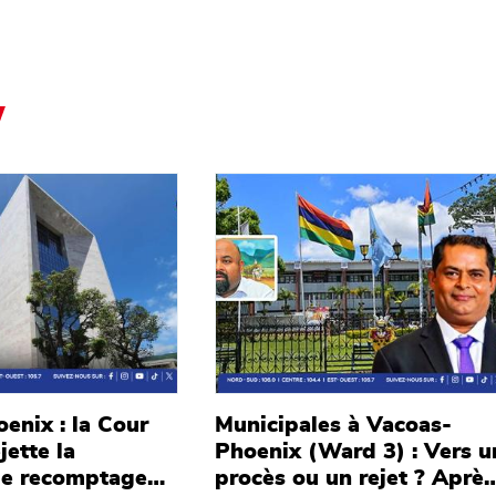
Main picture
enix : la Cour
Municipales à Vacoas-
ette la
Phoenix (Ward 3) : Vers u
e recomptage
procès ou un rejet ? Après