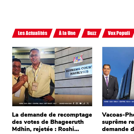
Les Actualités
À la Une
Buzz
Vox Populi
Main picture
Main picture
La demande de recomptage
Vacoas-Pho
des votes de Bhageeruth
suprême rej
Mdhin, rejetée : Roshi
demande d