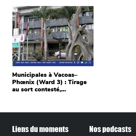
Bhadain salue une 2e
de Bhagee
Main picture
victoire du Reform Party
Municipales à Vacoas–
Phœnix (Ward 3) : Tirage
au sort contesté,
plaidoiries prévues ce jeudi
et vendredi
FOOTER MENU
Liens du moments
Nos podcasts