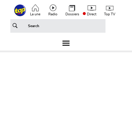
Aller au contenu principal
Top header menu
La une
Radio
Dossiers
Direct
Top TV