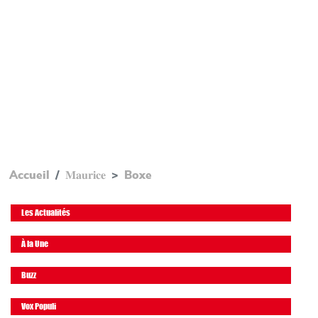
Accueil
𝐌𝐚𝐮𝐫𝐢𝐜𝐞
Boxe
Les Actualités
À la Une
Buzz
Vox Populi