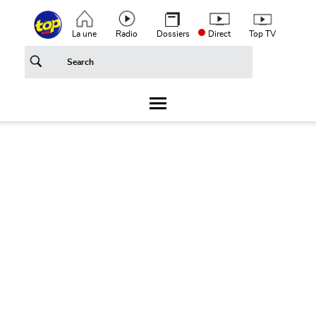
Aller au contenu principal
Top header menu
La une
Radio
Dossiers
Direct
Top TV