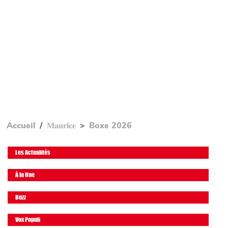
Accueil
𝐌𝐚𝐮𝐫𝐢𝐜𝐞
Boxe 2026
Les Actualités
À la Une
Buzz
Vox Populi