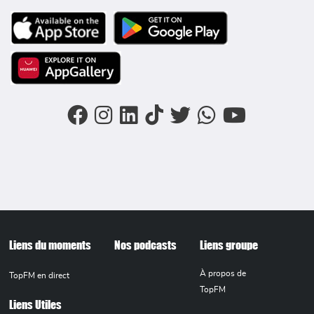
Image
Image
Image
FOOTER MENU
Liens du moments
Nos podcasts
Liens groupe
À propos de
TopFM en direct
TopFM
Liens Utiles