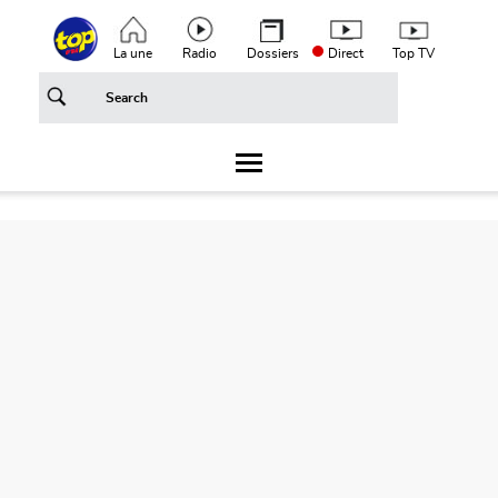
Aller au contenu principal
Top header menu
La une
Radio
Dossiers
Direct
Top TV