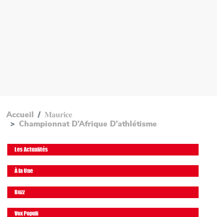
Accueil
𝐌𝐚𝐮𝐫𝐢𝐜𝐞
Championnat D’Afrique D’athlétisme
Les Actualités
À la Une
Buzz
Vox Populi