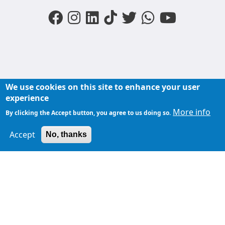
We use cookies on this site to enhance your user
FOOTER MENU
experience
Liens du moments
Nos podcasts
Liens groupe
More info
By clicking the Accept button, you agree to us doing so.
À propos de
Accept
TopFM en direct
No, thanks
TopFM
Liens Utiles
Archives
Privacy Policy
Contactez-
nous