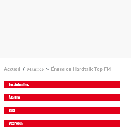
Accueil
𝐌𝐚𝐮𝐫𝐢𝐜𝐞
Émission Hardtalk Top FM
Les Actualités
À la Une
Buzz
Vox Populi