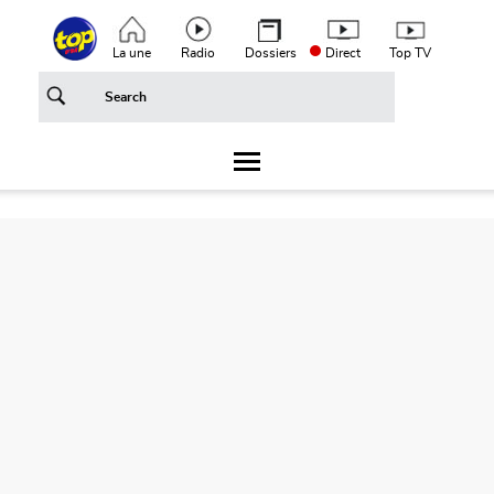
Aller au contenu principal
Top header menu
La une
Radio
Dossiers
Direct
Top TV