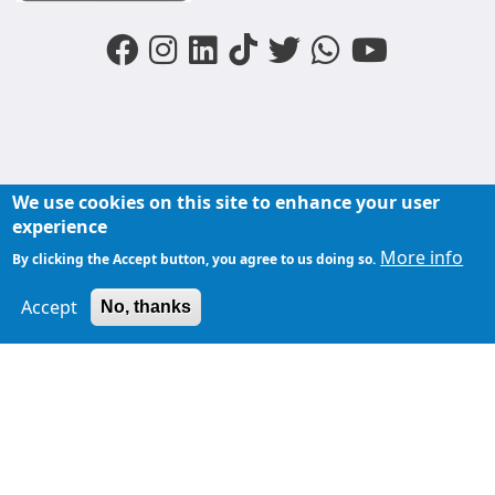
We use cookies on this site to enhance your user
FOOTER MENU
experience
Liens du moments
Nos podcasts
Liens groupe
More info
By clicking the Accept button, you agree to us doing so.
À propos de
Accept
TopFM en direct
No, thanks
TopFM
Liens Utiles
Archives
Privacy Policy
Contactez-
nous