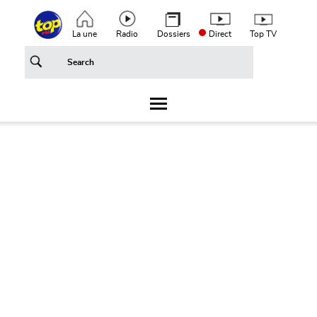
Aller au contenu principal
Top header menu
La une
Radio
Dossiers
Direct
Top TV