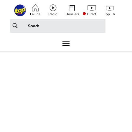
Aller au contenu principal
Top header menu
La une
Radio
Dossiers
Direct
Top TV