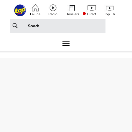
Aller au contenu principal
Top header menu
La une
Radio
Dossiers
Direct
Top TV