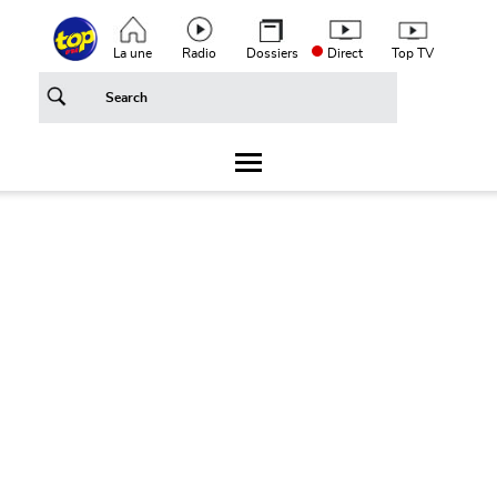
Aller au contenu principal
Top header menu
La une
Radio
Dossiers
Direct
Top TV