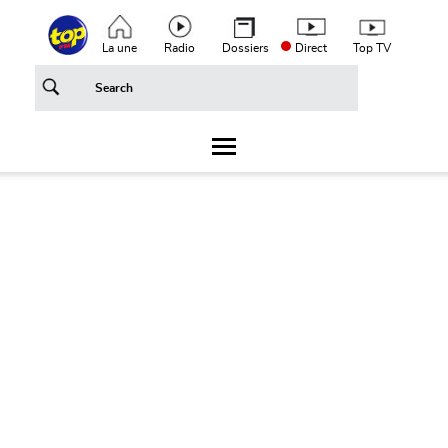
Aller au contenu principal
Top header menu
La une
Radio
Dossiers
Direct
Top TV