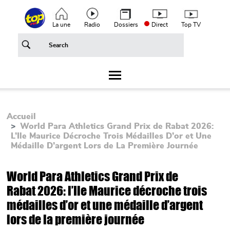
Aller au contenu principal
Top header menu
La une
Radio
Dossiers
Direct
Top TV
Accueil
World Para Athletics Grand Prix de Rabat 2026:
L’Ile Maurice Décroche Trois Médailles D’or et Une
Médaille D’argent Lors de La Première Journée
World Para Athletics Grand Prix de
Rabat 2026: l’Ile Maurice décroche trois
médailles d’or et une médaille d’argent
lors de la première journée