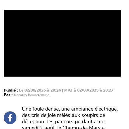
Video
Publié :
Le 02/08/2025 à 20:24 | MAJ à 02/08/2025 à 20:27
Par :
Dorothy Bonnefemme
Une foule dense, une ambiance électrique,
des cris de joie mêlés aux soupirs de
déception des parieurs perdants : ce
samedi 2 août, le Champ-de-Mars a