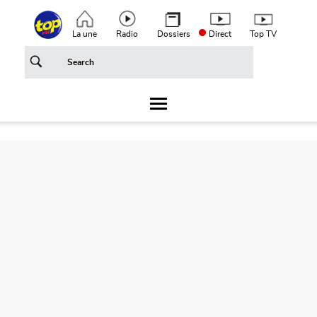
Aller au contenu principal
Top header menu
La une
Radio
Dossiers
Direct
Top TV