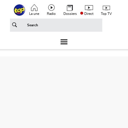
Aller au contenu principal
Top header menu
La une
Radio
Dossiers
Direct
Top TV