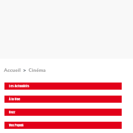
Accueil
Cinéma
Les Actualités
À la Une
Buzz
Vox Populi