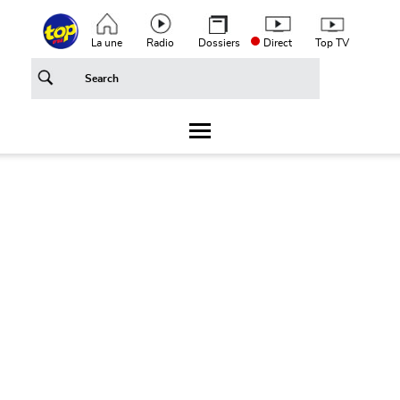
Aller au contenu principal
Top header menu
La une
Radio
Dossiers
Direct
Top TV