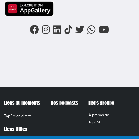
Image
FOOTER MENU
Liens du moments
Nos podcasts
Liens groupe
À propos de
TopFM en direct
TopFM
Liens Utiles