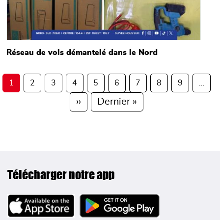
Réseau de vols démantelé dans le Nord
Pagination
1
2
3
4
5
6
7
8
9
…
Page suivante
Dernière page
››
Dernier »
Télécharger notre app
Image
Image