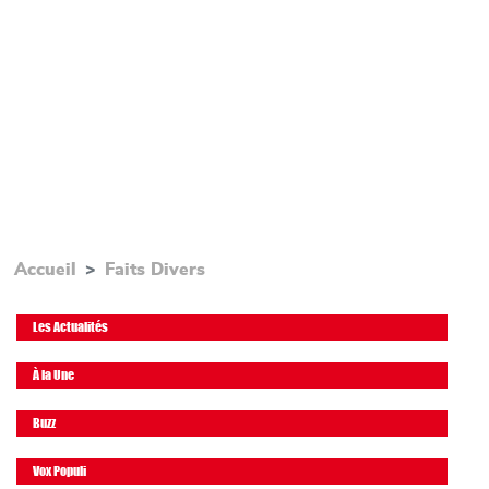
Accueil
Faits Divers
Les Actualités
À la Une
Buzz
Vox Populi