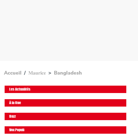
Accueil
𝐌𝐚𝐮𝐫𝐢𝐜𝐞
Bangladesh
Les Actualités
À la Une
Buzz
Vox Populi