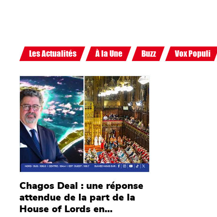
Les Actualités
À la Une
Buzz
Vox Populi
Main picture
Chagos Deal : une réponse
attendue de la part de la
House of Lords en