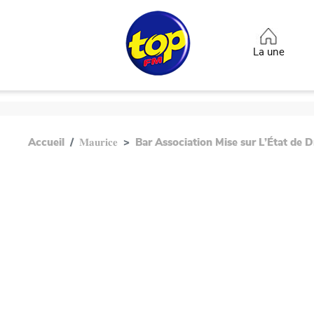
Aller au contenu principal
Top heade
La une
Accueil
𝐌𝐚𝐮𝐫𝐢𝐜𝐞
Bar Association Mise sur L’État de D