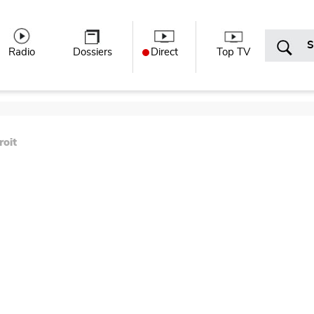
r menu
Radio
Dossiers
Direct
Top TV
roit