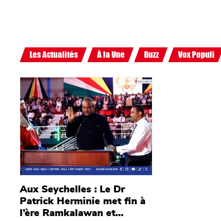
Les Actualités
À la Une
Buzz
Vox Populi
Main picture
Aux Seychelles : Le Dr
Patrick Herminie met fin à
l’ère Ramkalawan et