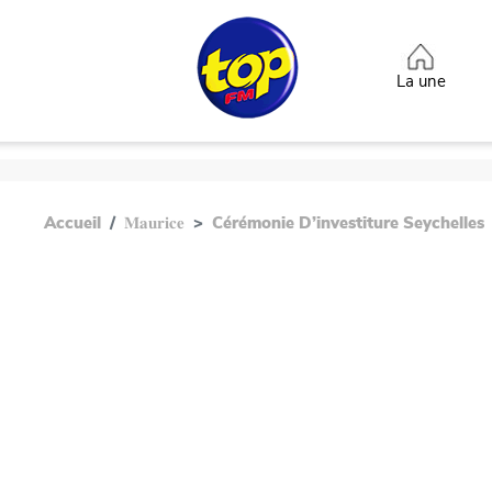
Aller au contenu principal
Top heade
La une
Accueil
𝐌𝐚𝐮𝐫𝐢𝐜𝐞
Cérémonie D’investiture Seychelles