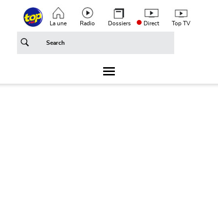
Aller au contenu principal
Top header menu
La une
Radio
Dossiers
Direct
Top TV