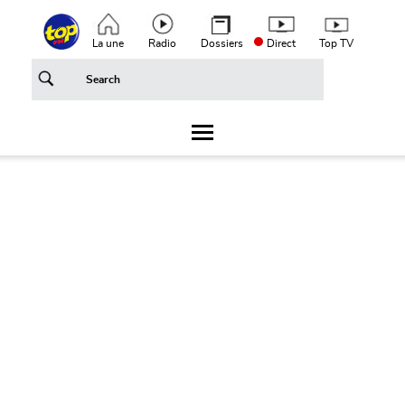
Aller au contenu principal
Top header menu
La une
Radio
Dossiers
Direct
Top TV