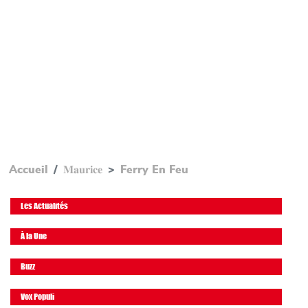
Accueil
𝐌𝐚𝐮𝐫𝐢𝐜𝐞
Ferry En Feu
Les Actualités
À la Une
Buzz
Vox Populi