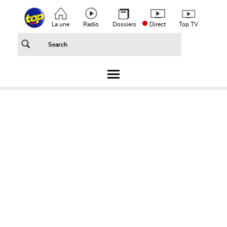
Aller au contenu principal
Top header menu
La une
Radio
Dossiers
Direct
Top TV