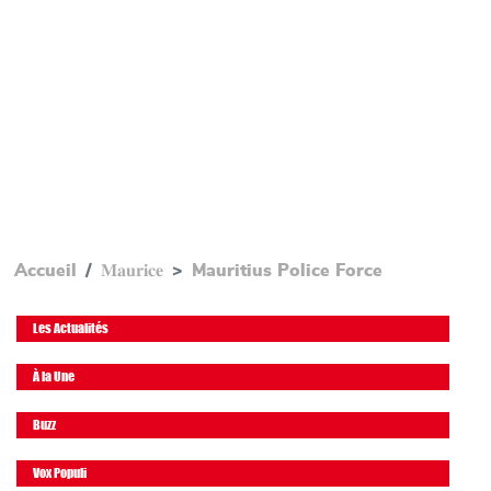
Accueil
𝐌𝐚𝐮𝐫𝐢𝐜𝐞
Mauritius Police Force
Les Actualités
À la Une
Buzz
Vox Populi