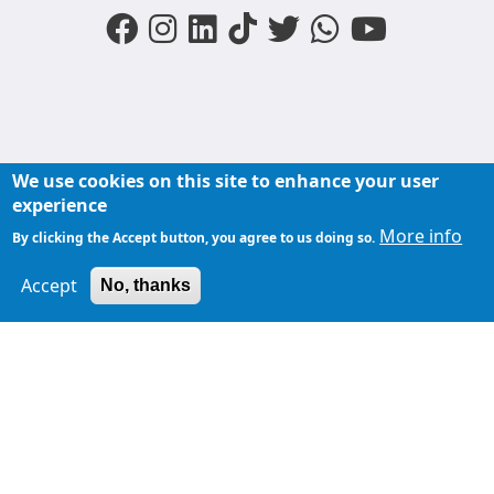
We use cookies on this site to enhance your user
FOOTER MENU
experience
Liens du moments
Nos podcasts
Liens groupe
More info
By clicking the Accept button, you agree to us doing so.
À propos de
Accept
TopFM en direct
No, thanks
TopFM
Liens Utiles
Archives
Privacy Policy
Contactez-
nous