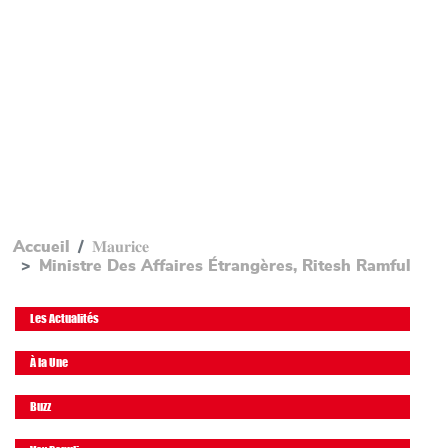
Accueil
𝐌𝐚𝐮𝐫𝐢𝐜𝐞
Ministre Des Affaires Étrangères, Ritesh Ramful
Les Actualités
À la Une
Buzz