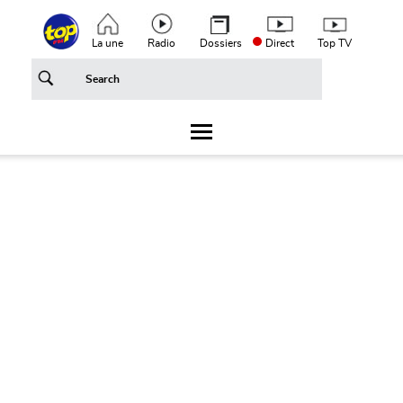
Aller au contenu principal
Top header menu
La une
Radio
Dossiers
Direct
Top TV