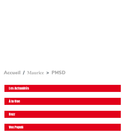
Accueil
𝐌𝐚𝐮𝐫𝐢𝐜𝐞
PMSD
Les Actualités
À la Une
Buzz
Vox Populi