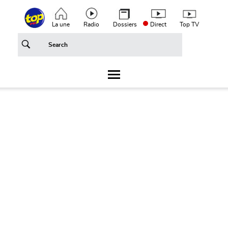
Aller au contenu principal
Top header menu
La une
Radio
Dossiers
Direct
Top TV