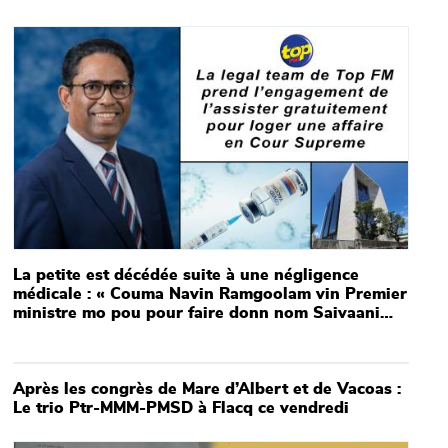
Main picture
La petite est décédée suite à une négligence
médicale : « Couma Navin Ramgoolam vin Premier
ministre mo pou pour faire donn nom Saivaani
Aunatooa à l’école Petit Verger », affirme Pazhany
Rangasamy
Main picture
Après les congrès de Mare d’Albert et de Vacoas :
Le trio Ptr-MMM-PMSD à Flacq ce vendredi