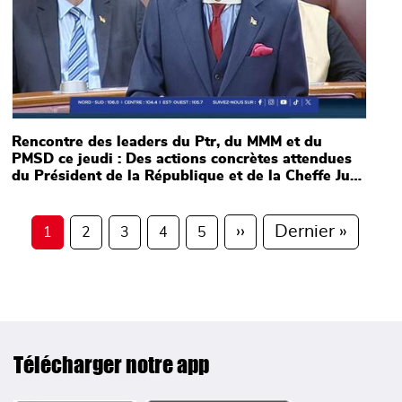
Rencontre des leaders du Ptr, du MMM et du
PMSD ce jeudi : Des actions concrètes attendues
du Président de la République et de la Cheffe Juge
suite aux attaques alléguées du Premier ministre
Pagination
sur le judicaire et sur les décisions prises dans le
cas Bruneau Laurette.
Page suivante
Derniè
››
Dernier »
1
2
3
4
5
Télécharger notre app