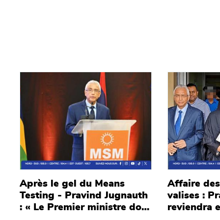
Main picture
Main picture
Après le gel du Means
Affaire de
Testing - Pravind Jugnauth
valises : P
: « Le Premier ministre doit
reviendra e
rapidement retravailler ses
janvier 20