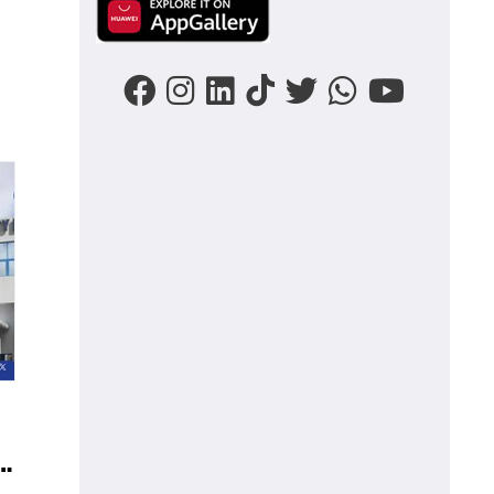
Image
 «