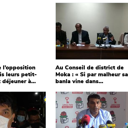
Main picture
Nouvelle-France » et
dément tout sabotage
 l’opposition
Au Conseil de district de
is leurs petit-
Moka : « Si par malheur sa
t déjeuner à
banla vine dans
e nationale ce
gouvernement, marké
Main picture
Lorsque vous
gardé pou bizin diminié
es débats à la
pension », avise Pravind
u moins ayez un
Jugnauth
ence », lance
gnauth