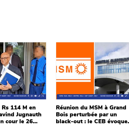
Main picture
s Rs 114 M en
Réunion du MSM à Grand
ravind Jugnauth
Bois perturbée par un
n cour le 26
black-out : le CEB évoque
26
une panne du feeder de