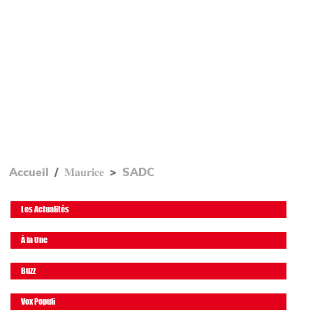
Accueil
𝐌𝐚𝐮𝐫𝐢𝐜𝐞
SADC
Les Actualités
À la Une
Buzz
Vox Populi