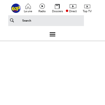
Aller au contenu principal
Top header menu
La une
Radio
Dossiers
Direct
Top TV