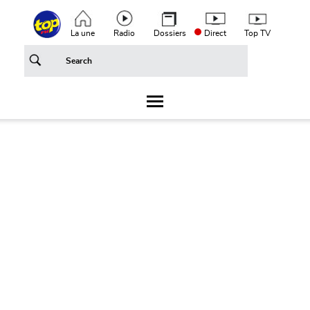
Aller au contenu principal
Top header menu
La une
Radio
Dossiers
Direct
Top TV