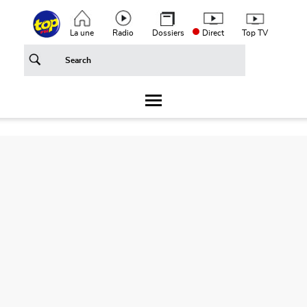
Aller au contenu principal
Top header menu
La une
Radio
Dossiers
Direct
Top TV