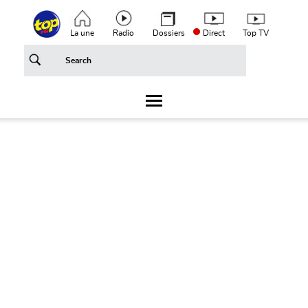
Aller au contenu principal
Top header menu
La une
Radio
Dossiers
Direct
Top TV