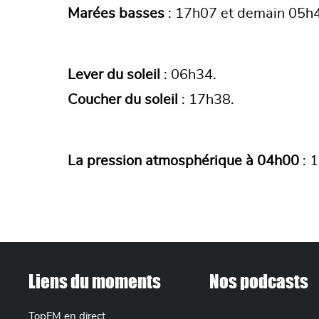
Marées basses
: 17h07 et demain 05h
Lever du soleil
: 06h34.
Coucher du soleil
: 17h38.
La pression atmosphérique à 04h00
: 
FOOTER MENU
Liens du moments
Nos podcasts
TopFM en direct