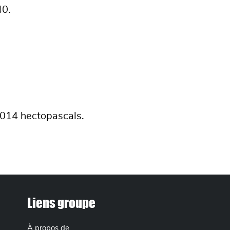
40.
1014 hectopascals.
Liens groupe
À propos de