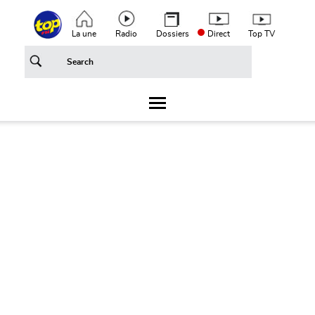
Aller au contenu principal
Top header menu
La une
Radio
Dossiers
Direct
Top TV