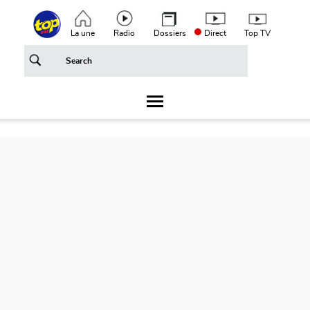
Aller au contenu principal
Top header menu
La une
Radio
Dossiers
Direct
Top TV