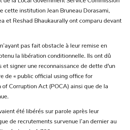
t de la Local Government Service Commission
 cette institution Jean Bruneau Dorasami,
a et Reshad Bhaukaurally ont comparu devant
’ayant pas fait obstacle à leur remise en
tenu la libération conditionnelle. Ils ont dû
s et signer une reconnaissance de dette d'un
 de « public official using office for
on of Corruption Act (POCA) ainsi que de la
nue.
avaient été libérés sur parole après leur
gue de recrutements survenue l’an dernier au