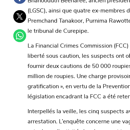
Bhanooduth Beeharee, ancien présiden
(LGSC), ainsi que quatre ex-membres de
Premchand Tanakoor, Purnima Rawotte
le tribunal de Curepipe.
La Financial Crimes Commission (FCC) n
liberté sous caution, les suspects ont ob
fournir deux cautions de 50 000 roupie
million de roupies. Une charge provisoire
gratification », en vertu de la Preventi
législation encadrant la FCC a été rete
Interpellés la veille, les cinq suspects 
arrestation. L’enquête concerne une va