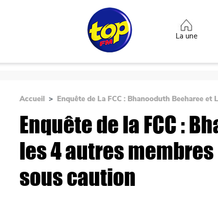
Aller au contenu principal
Top heade
La une
Accueil
Enquête de La FCC : Bhanooduth Beeharee et 
Enquête de la FCC : B
les 4 autres membres 
sous caution