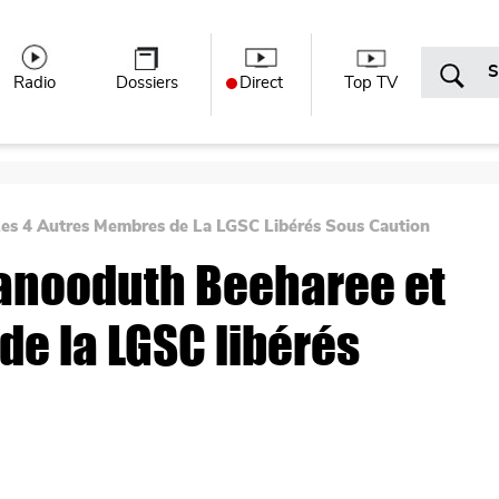
r menu
Radio
Dossiers
Direct
Top TV
Les 4 Autres Membres de La LGSC Libérés Sous Caution
hanooduth Beeharee et
de la LGSC libérés