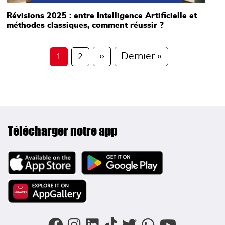
Révisions 2025 : entre Intelligence Artificielle et
méthodes classiques, comment réussir ?
Pagination
Page suivante
Dernière pag
››
Dernier »
1
2
Télécharger notre app
Image
Image
Image