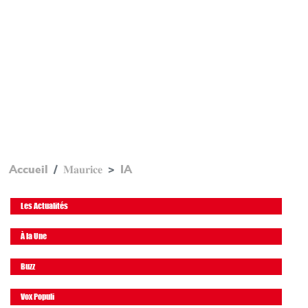
Accueil
𝐌𝐚𝐮𝐫𝐢𝐜𝐞
IA
Les Actualités
À la Une
Buzz
Vox Populi