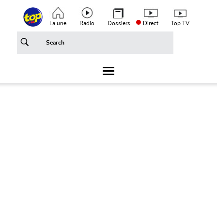
Aller au contenu principal
Top header menu
La une
Radio
Dossiers
Direct
Top TV