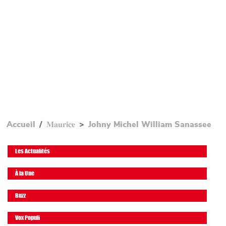
Accueil
𝐌𝐚𝐮𝐫𝐢𝐜𝐞
Johny Michel William Sanassee
Les Actualités
À la Une
Buzz
Vox Populi