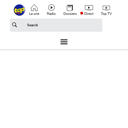
Aller au contenu principal
Top header menu
La une
Radio
Dossiers
Direct
Top TV