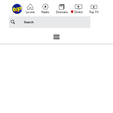
Aller au contenu principal
Top header menu
La une
Radio
Dossiers
Direct
Top TV