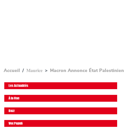
Accueil
𝐌𝐚𝐮𝐫𝐢𝐜𝐞
Macron Annonce État Palestinien
Les Actualités
À la Une
Buzz
Vox Populi