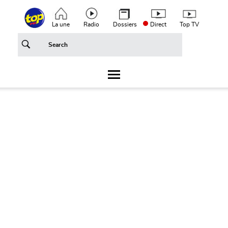
Aller au contenu principal
Top header menu
La une
Radio
Dossiers
Direct
Top TV