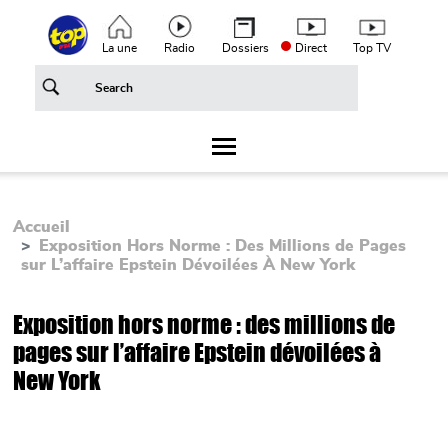
Aller au contenu principal
Top header menu
La une
Radio
Dossiers
Direct
Top TV
Accueil
Exposition Hors Norme : Des Millions de Pages
sur L’affaire Epstein Dévoilées À New York
Exposition hors norme : des millions de
pages sur l’affaire Epstein dévoilées à
New York