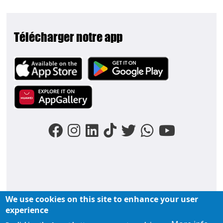
Télécharger notre app
Image
Image
Image
We use cookies on this site to enhance your user
FOOTER MENU
experience
Liens du moments
Nos podcasts
Liens groupe