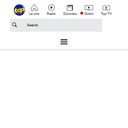
Aller au contenu principal
Top header menu
La une
Radio
Dossiers
Direct
Top TV