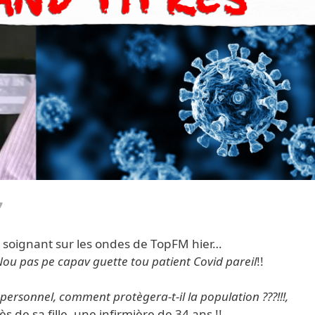
7
soignant sur les ondes de TopFM hier…
Nou pas pe capav guette tou patient Covid pareil
!!
personnel, comment protègera-t-il la population ???!!!,
 de sa fille, une infirmière de 34 ans !!