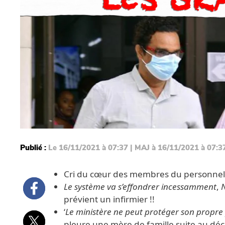
Publié :
Le 16/11/2021 à 07:37 | MAJ à 16/11/2021 à 07:3
Cri du cœur des membres du personnel 
Le système va s’effondrer incessamment
,
prévient un infirmier !!
‘
Le ministère ne peut protéger son propre 
pleure une mère de famille suite au décès