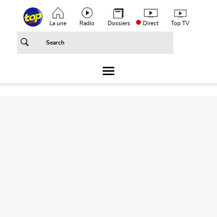
Aller au contenu principal
Top header menu
La une
Radio
Dossiers
Direct
Top TV