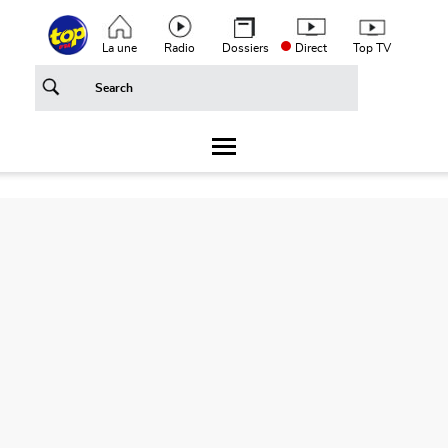
Aller au contenu principal
Top header menu
La une
Radio
Dossiers
Direct
Top TV