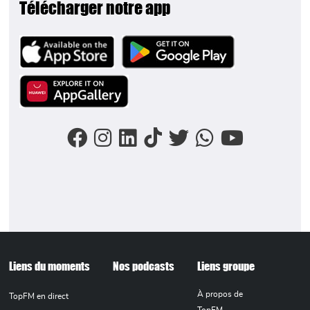
Télécharger notre app
Image
Image
Image
FOOTER MENU
Liens du moments
Nos podcasts
Liens groupe
À propos de
TopFM en direct