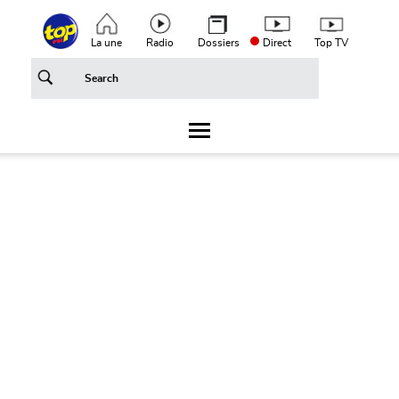
Aller au contenu principal
Top header menu
La une
Radio
Dossiers
Direct
Top TV