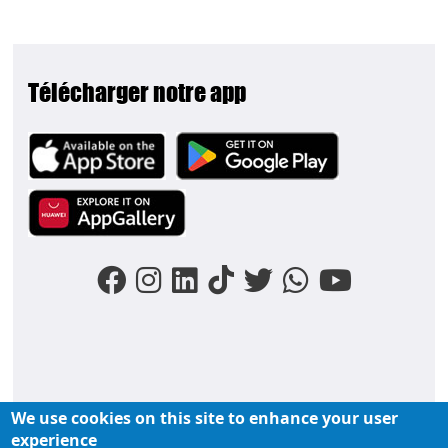
Télécharger notre app
Image
Image
Image
We use cookies on this site to enhance your user
FOOTER MENU
experience