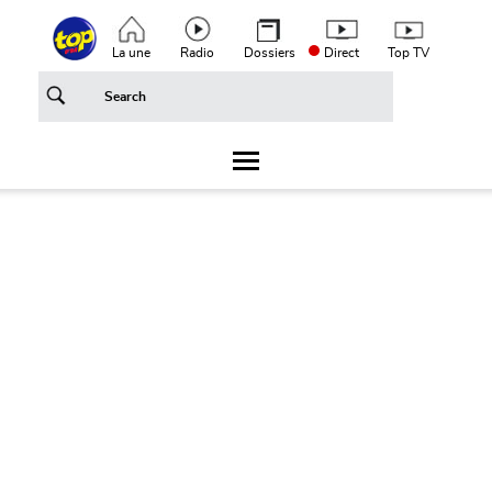
Aller au contenu principal
Top header menu
La une
Radio
Dossiers
Direct
Top TV