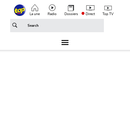
Aller au contenu principal
Top header menu
La une
Radio
Dossiers
Direct
Top TV