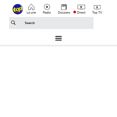
Aller au contenu principal
Top header menu
La une
Radio
Dossiers
Direct
Top TV